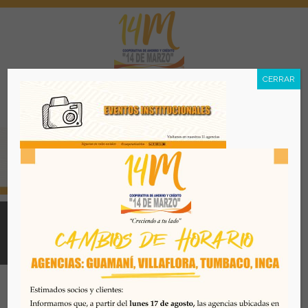
CERRAR
Menú
Todos los derechos reservados. Se prohibe el uso o
reproducción del mismo sin autorización. COAC 14 DE
MARZO, 2026. Quito - Ecuador
Desarrollado por