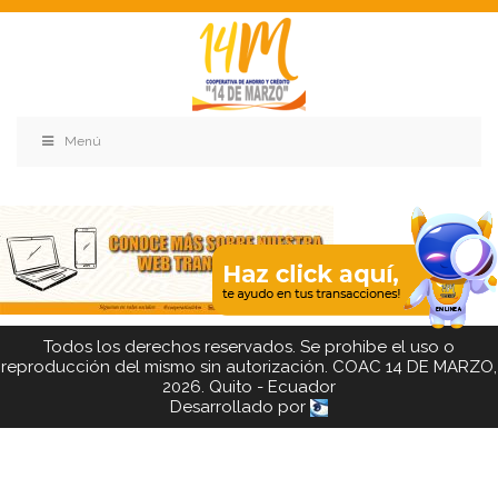
Menú
Todos los derechos reservados. Se prohibe el uso o
reproducción del mismo sin autorización. COAC 14 DE MARZO,
2026. Quito - Ecuador
Desarrollado por