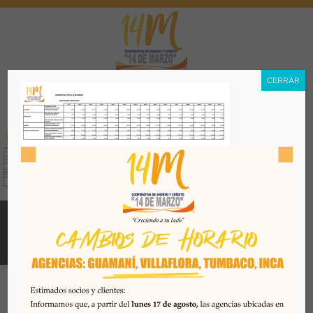
CERRAR
Menú
Todos los derechos reservados. Se prohibe el uso o
reproducción del mismo sin autorización. COAC 14 DE
MARZO, 2026. Quito - Ecuador
Desarrollado por