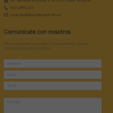
Av. General Enríquez y la Concordia, esquina.
(02) 2865 120
coactextil@14demarzo.fin.ec
Comunícate con nosotros
Para cualquier consulta o requerimiento puede
contactarse con nosotros.
Nombre
Email
Tema
Mensaje