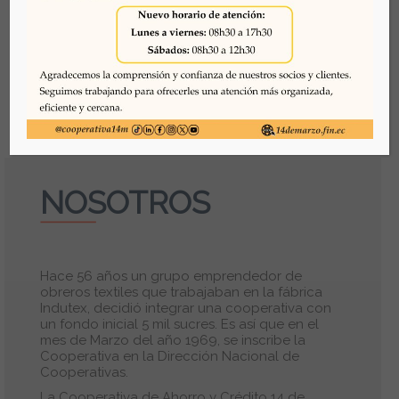
Inversiones
APP 14M EN LINEA
COAC 14 DE MARZO
AHORROS PORTADA
Portada UAFE
Cuentas de ahorros
Créditos
COSEDE
NOSOTROS
Hace 56 años un grupo emprendedor de
obreros textiles que trabajaban en la fábrica
Indutex, decidió integrar una cooperativa con
un fondo inicial 5 mil sucres. Es así que en el
mes de Marzo del año 1969, se inscribe la
Cooperativa en la Dirección Nacional de
Cooperativas.
La Cooperativa de Ahorro y Crédito 14 de