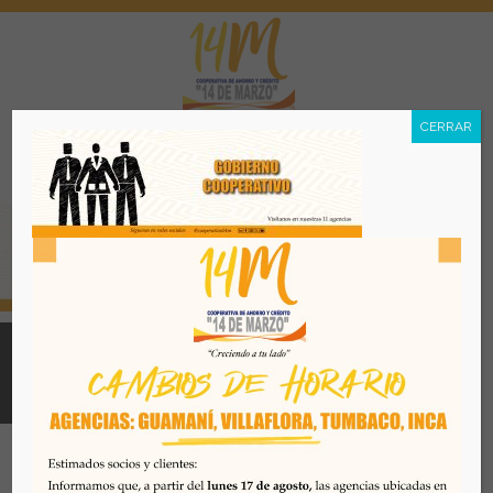
CERRAR
Menú
Todos los derechos reservados. Se prohibe el uso o
reproducción del mismo sin autorización. COAC 14 DE
MARZO, 2026. Quito - Ecuador
Desarrollado por