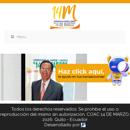
Menú
Todos los derechos reservados. Se prohibe el uso o
reproducción del mismo sin autorización. COAC 14 DE MARZO,
2026. Quito - Ecuador
Desarrollado por