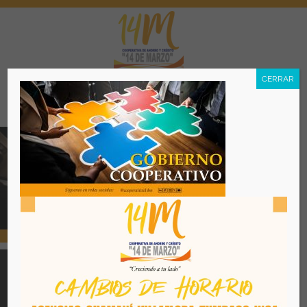
CERRAR
Menú
Todos los derechos reservados. Se prohibe el uso o
reproducción del mismo sin autorización. COAC 14 DE
MARZO, 2026. Quito - Ecuador
Desarrollado por