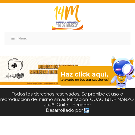
Menú
Todos los derechos reservados. Se prohibe el uso o
reproducción del mismo sin autorización. COAC 14 DE MARZO,
2026. Quito - Ecuador
Desarrollado por