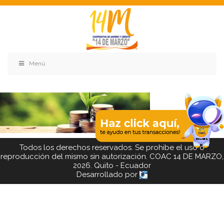
Menú
Todos los derechos reservados. Se prohibe el uso o
reproducción del mismo sin autorización. COAC 14 DE MARZO,
2026. Quito - Ecuador
Desarrollado por