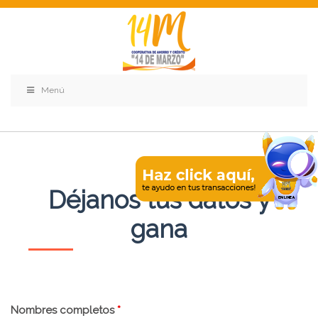
Menú
Déjanos tus datos y
gana
Nombres completos
*