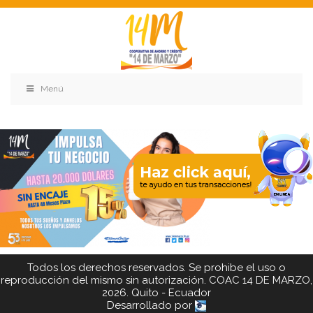
Menú
Todos los derechos reservados. Se prohibe el uso o
reproducción del mismo sin autorización. COAC 14 DE MARZO,
2026. Quito - Ecuador
Desarrollado por