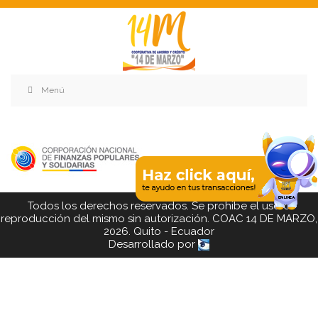
Menú
Todos los derechos reservados. Se prohibe el uso o
reproducción del mismo sin autorización. COAC 14 DE MARZO,
2026. Quito - Ecuador
Desarrollado por