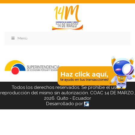
Menú
Todos los derechos reservados. Se prohibe el uso o
reproducción del mismo sin autorización. COAC 14 DE MARZO,
2026. Quito - Ecuador
Desarrollado por