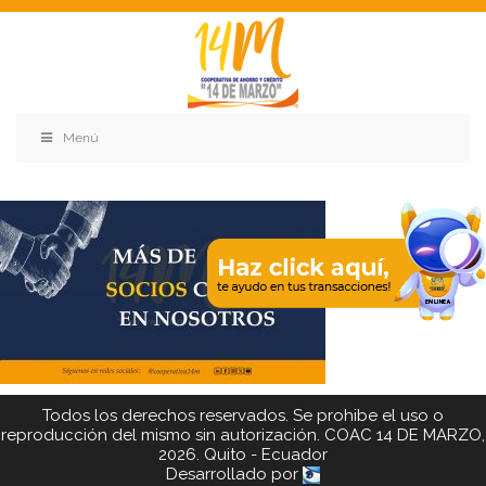
Menú
Todos los derechos reservados. Se prohibe el uso o
reproducción del mismo sin autorización. COAC 14 DE MARZO,
2026. Quito - Ecuador
Desarrollado por