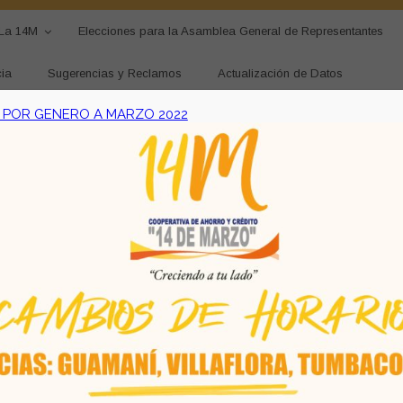
La 14M
Elecciones para la Asamblea General de Representantes
ia
Sugerencias y Reclamos
Actualización de Datos
 POR GENERO A MARZO 2022
ohibe el uso o reproducción del mismo sin autorización. COAC
Desarrollado por